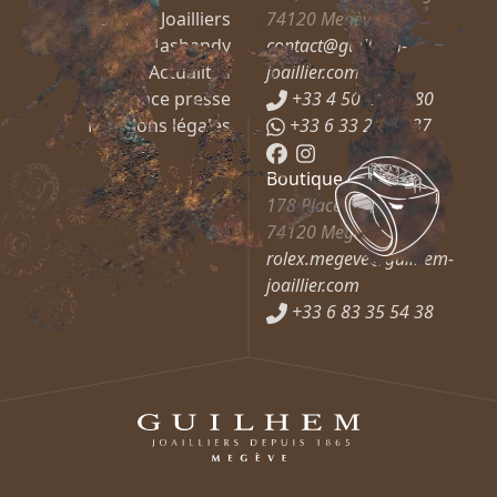
Guilhem Joailliers
74120
Megève
Mashandy
contact@guilhem-
Actualités
joaillier.com
Espace presse
+33 4 50 21 66 80
Mentions légales
+33 6 33 27 37 37
Boutique Rolex
178 Place de l’Église
74120
Megève
rolex.megeve@guilhem-
joaillier.com
+33 6 83 35 54 38