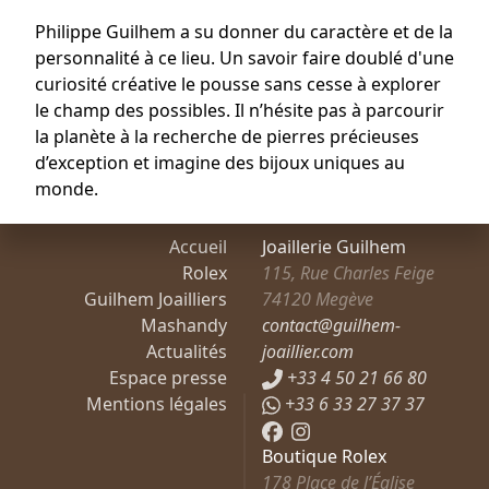
Philippe Guilhem a su donner du caractère et de la
personnalité à ce lieu. Un savoir faire doublé d'une
curiosité créative le pousse sans cesse à explorer
le champ des possibles. Il n’hésite pas à parcourir
la planète à la recherche de pierres précieuses
d’exception et imagine des bijoux uniques au
monde.
Accueil
Joaillerie Guilhem
Rolex
115, Rue Charles Feige
Guilhem Joailliers
74120
Megève
Mashandy
contact@guilhem-
Actualités
joaillier.com
Espace presse
+33 4 50 21 66 80
Mentions légales
+33 6 33 27 37 37
Boutique Rolex
178 Place de l’Église