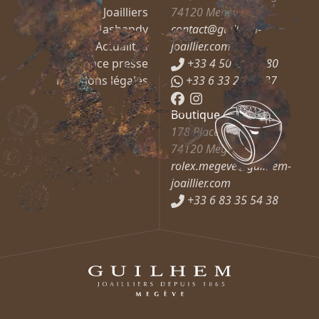
Guilhem Joailliers
74120
Megève
Mashandy
contact@guilhem-
Actualités
joaillier.com
Espace presse
+33 4 50 21 66 80
Mentions légales
+33 6 33 27 37 37
Boutique Rolex
178 Place de l’Église
74120
Megève
rolex.megeve@guilhem-
joaillier.com
+33 6 83 35 54 38