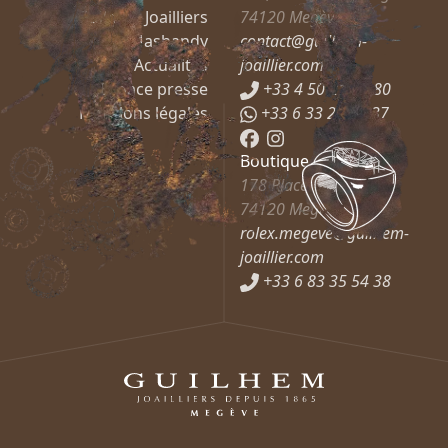
Guilhem Joailliers
74120
Megève
Mashandy
contact@guilhem-
Actualités
joaillier.com
Espace presse
+33 4 50 21 66 80
Mentions légales
+33 6 33 27 37 37
Boutique Rolex
178 Place de l’Église
74120
Megève
rolex.megeve@guilhem-
joaillier.com
+33 6 83 35 54 38