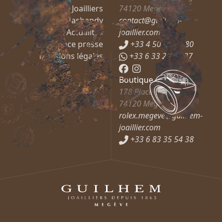
Guilhem Joailliers
74120
Megève
Mashandy
contact@guilhem-
Actualités
joaillier.com
Espace presse
+33 4 50 21 66 80
Mentions légales
+33 6 33 27 37 37
Boutique Rolex
178 Place de l’Église
74120
Megève
rolex.megeve@guilhem-
joaillier.com
+33 6 83 35 54 38