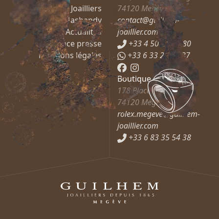
Guilhem Joailliers
74120
Megève
Mashandy
contact@guilhem-
Actualités
joaillier.com
Espace presse
+33 4 50 21 66 80
Mentions légales
+33 6 33 27 37 37
Boutique Rolex
178 Place de l’Église
74120
Megève
rolex.megeve@guilhem-
joaillier.com
+33 6 83 35 54 38