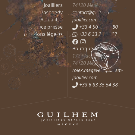
Guilhem Joailliers
74120
Megève
Mashandy
contact@guilhem-
Actualités
joaillier.com
Espace presse
+33 4 50 21 66 80
Mentions légales
+33 6 33 27 37 37
Boutique Rolex
178 Place de l’Église
74120
Megève
rolex.megeve@guilhem-
joaillier.com
+33 6 83 35 54 38