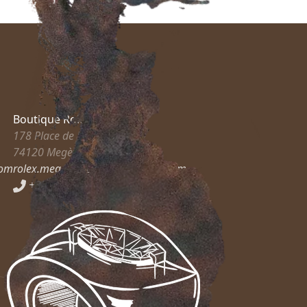
Boutique Rolex
178 Place de l’Église
74120
Megève
com
rolex.megeve@guilhem-joaillier.com
+33 6 83 35 54 38