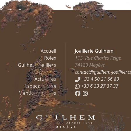
Accueil
Joaillerie Guilhem
Rolex
115, Rue Charles Feige
Guilhem Joailliers
74120
Megève
Mashandy
contact@guilhem-joaillier.
Actualités
+33 4 50 21 66 80
Espace presse
+33 6 33 27 37 37
Mentions légales