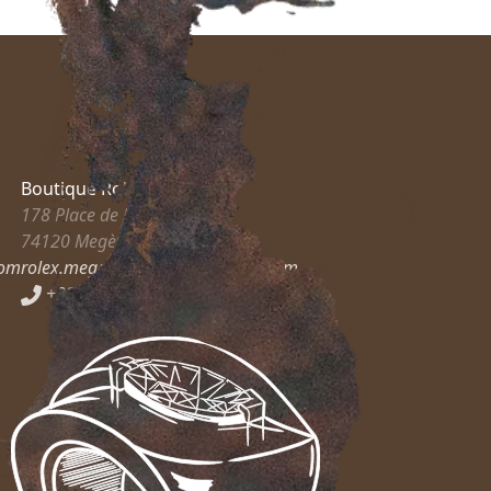
Boutique Rolex
178 Place de l’Église
74120
Megève
com
rolex.megeve@guilhem-joaillier.com
+33 6 83 35 54 38