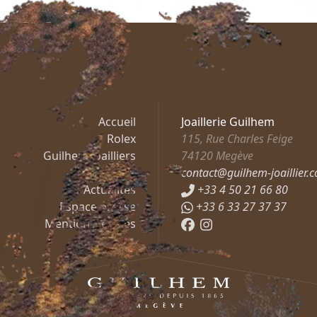
Accueil
Joaillerie Guilhem
Rolex
115, Rue Charles Feige
Guilhem Joailliers
74120
Megève
Mashandy
contact@guilhem-joaillier.
Actualités
+33 4 50 21 66 80
Espace presse
+33 6 33 27 37 37
Mentions légales