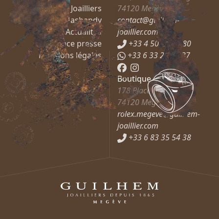
Guilhem Joailliers
74120
Megève
Mashandy
contact@guilhem-
Actualités
joaillier.com
Espace presse
+33 4 50 21 66 80
Mentions légales
+33 6 33 27 37 37
Boutique Rolex
178 Place de l’Église
74120
Megève
rolex.megeve@guilhem-
joaillier.com
+33 6 83 35 54 38