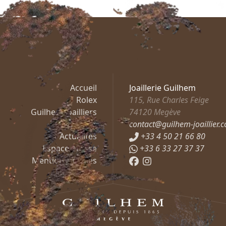
Accueil
Joaillerie Guilhem
Rolex
115, Rue Charles Feige
Guilhem Joailliers
74120
Megève
Mashandy
contact@guilhem-joaillier.
Actualités
+33 4 50 21 66 80
Espace presse
+33 6 33 27 37 37
Mentions légales