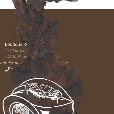
Boutique Rolex
178 Place de l’Église
74120
Megève
com
rolex.megeve@guilhem-joaillier.com
+33 6 83 35 54 38